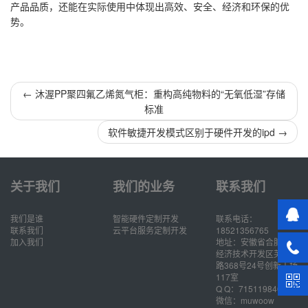
产品品质，还能在实际使用中体现出高效、安全、经济和环保的优
势。
←
沐渥PP聚四氟乙烯氮气柜：重构高纯物料的“无氧低湿”存储
标准
软件敏捷开发模式区别于硬件开发的ipd
→
关于我们
我们的业务
联系我们
我们是谁
智能硬件定制开发
联系电话：
联系我们
云平台服务定制开发
18521356765
加入我们
地址：安徽省合肥市
经济技术开发区芙蓉
路368号24号创新工场
117室
Q Q：715119846
微信：muwoow