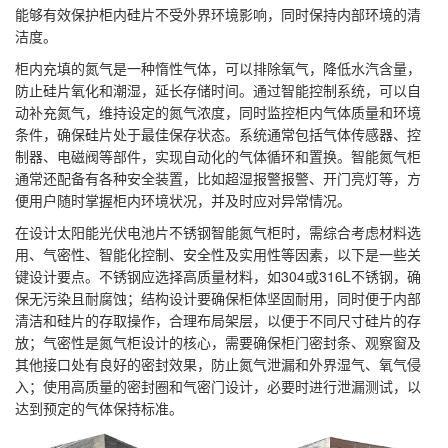
能够有效保护柜内硅片不受外界环境影响，同时保持内部环境的清
洁度。
柜内充填的氮气是一种惰性气体，可以排除氧气，降低水汽含量，
防止硅片氧化和潮湿，延长存储时间。通过智能控制系统，可以自
动补充氮气，维持设定的氮气浓度，同时监控柜内气体质量和环境
条件，确保硅片处于最佳保存状态。系统通常包括气体传感器、控
制器、电磁阀等部件，实现自动化的气体循环和置换。智能氮气柜
通常还配备有各种安全装置，比如超湿报警报警、开门亮灯等，方
便用户随时掌握柜内环境状况，并及时应对异常情况。
在设计太阳能光伏电池片不锈钢智能氮气柜时，需综合考虑材料选
用、气密性、智能化控制、安全性及实用性等因素，以下是一些关
键设计要点。不锈钢应选择高质量材料，如304或316L不锈钢，确
保无污染且耐腐蚀；结构设计要确保柜体坚固耐用，同时便于内部
清洁和硅片的存取操作，合理布局架层，以便于不同尺寸硅片的存
放；气密性是氮气柜设计的核心，需要确保柜门密封条、观察窗及
其他接口处有良好的密封效果，防止氮气泄漏和外界湿气、氧气侵
入；使用高质量的密封圈和气密门设计，必要时进行泄漏测试，以
达到预定的气体保持标准。