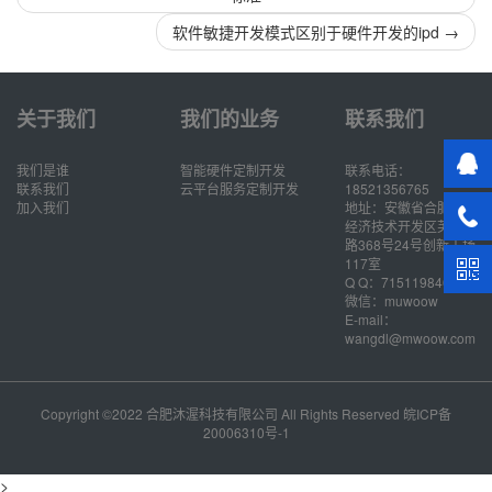
软件敏捷开发模式区别于硬件开发的ipd
→
关于我们
我们的业务
联系我们
我们是谁
智能硬件定制开发
联系电话：
联系我们
云平台服务定制开发
18521356765
加入我们
地址：安徽省合肥市
经济技术开发区芙蓉
路368号24号创新工场
117室
Q Q：715119846
微信：muwoow
E-mail：
wangdl@mwoow.com
Copyright ©2022 合肥沐渥科技有限公司 All Rights Reserved
皖ICP备
20006310号-1
>