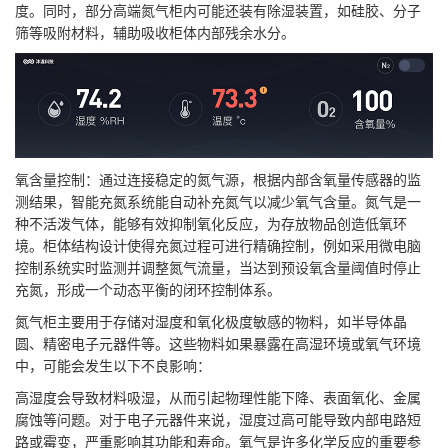
度。同时，部分高端氮气柜内可能还装有除湿装置，如硅胶、分子
筛等吸附材料，辅助吸收柜体内部残余水分。
氧含量控制：通过连接稳定的氮气源，根据内部含氧量传感器的监
测结果，智能充氮系统能自动补充氮气以减少氧气含量。氮气是一
种不活泼气体，能够有效抑制氧化反应，为存放物品创造低氧环
境。柜体结构设计使得充氮过程可进行精确控制，例如采用微电脑
控制系统实时监测并调整氮气流量，当达到预设氧含量阈值时停止
充氮，形成一个动态平衡的闭环控制体系。
氮气柜主要用于存储对湿度和氧化极度敏感的物料，如半导体晶
圆、精密电子元器件等。这些物料如果暴露在高湿环境或氧气环境
中，可能会发生以下不良影响：
高湿度会导致材料吸湿，从而引起物理性能下降、表面氧化、金属
腐蚀等问题。对于电子元器件来说，湿度过高可能导致内部电路短
路或霉变，严重影响其功能和寿命。氧气是许多化学反应的重要参