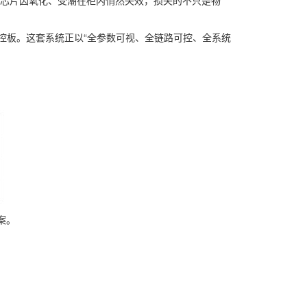
、芯片因氧化、受潮在柜内悄然失效，损失的不只是物
主控板。这套系统正以“全参数可视、全链路可控、全系统
案。