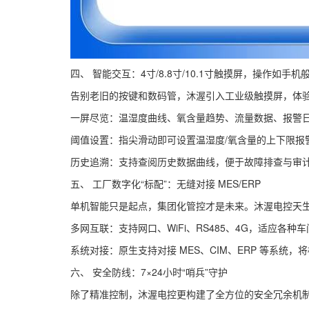
四、 智能交互：4寸/8.8寸/10.1寸触摸屏，操作如手机
告别老旧的按键和数码管，沐渥引入工业级触摸屏，体
一屏尽览：温湿度曲线、氧含量趋势、流量数据、报警
阈值设置：指尖滑动即可设置温湿度/氧含量的上下限报
历史追溯：支持查阅历史数据曲线，便于故障排查与审
五、 工厂数字化“标配”：无缝对接 MES/ERP
单机智能只是起点，集团化管控才是未来。沐渥电控天
多网互联：支持网口、WiFi、RS485、4G，适应各种
系统对接：原生支持对接 MES、CIM、ERP 等系
六、 安全防线：7×24小时“哨兵”守护
除了精准控制，沐渥电控更构建了全方位的安全冗余机