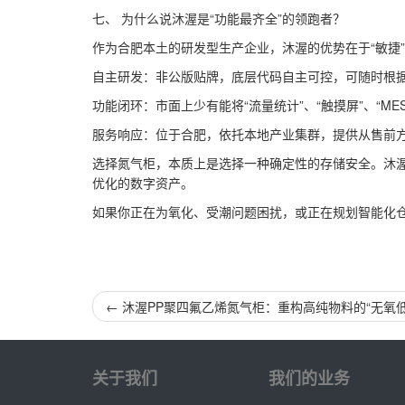
七、 为什么说沐渥是“功能最齐全”的领跑者？
作为合肥本土的研发型生产企业，沐渥的优势在于“敏捷”
自主研发：非公版贴牌，底层代码自主可控，可随时根
功能闭环：市面上少有能将“流量统计”、“触摸屏”、“M
服务响应：位于合肥，依托本地产业集群，提供从售前
选择氮气柜，本质上是选择一种确定性的存储安全。沐渥
优化的数字资产。
如果你正在为氧化、受潮问题困扰，或正在规划智能化仓
←
沐渥PP聚四氟乙烯氮气柜：重构高纯物料的“无氧低
关于我们
我们的业务