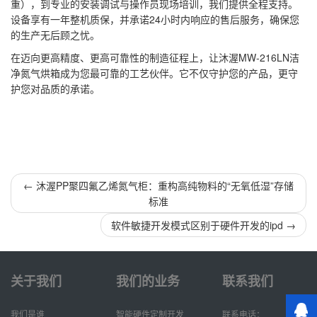
重），到专业的安装调试与操作员现场培训，我们提供全程支持。
设备享有一年整机质保，并承诺24小时内响应的售后服务，确保您
的生产无后顾之忧。
在迈向更高精度、更高可靠性的制造征程上，让沐渥MW-216LN洁
净氮气烘箱成为您最可靠的工艺伙伴。它不仅守护您的产品，更守
护您对品质的承诺。
←
沐渥PP聚四氟乙烯氮气柜：重构高纯物料的“无氧低湿”存储
标准
软件敏捷开发模式区别于硬件开发的ipd
→
关于我们
我们的业务
联系我们
我们是谁
智能硬件定制开发
联系电话：