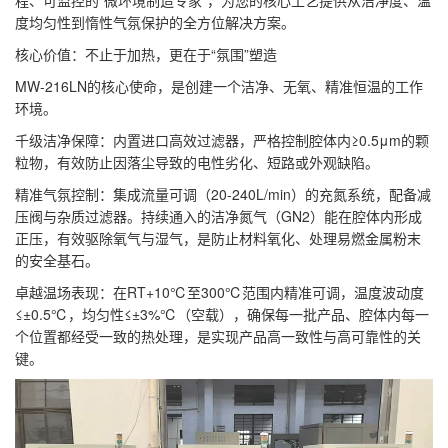
程、可监控的“微环境制造专家”，为您的核心工艺提供从洁净度、温
度均匀性到惰性气氛保护的全方位解决方案。
核心价值：不止于加热，更在于“氛围”塑造
MW-216LN的核心使命，是创建一个洁净、无氧、精准恒温的工作
环境。
千级洁净保障：内置进口高效过滤器，严格控制腔体内≥0.5μm的颗
粒物，有效防止因落尘导致的电性劣化、短路或外观缺陷。
精准气氛控制：集成流量可调（20-240L/min）的充氮系统，配备减
压阀与杂质过滤器。持续通入的洁净氮气（GN2）能在腔体内形成
正压，有效驱除氧气与湿气，是防止材料氧化、处理易燃金属粉末
的安全基石。
卓越温场表现：在RT+10℃至300℃范围内精准可调，温度波动度
≤±0.5℃，均匀性≤±3%℃（空载），确保每一批产品、腔体内每一
个位置都经受一致的热处理，是实现产品高一致性与高可靠性的关
键。