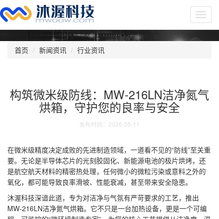
Toggl
navig
首页
新闻资讯
行业资讯
构筑微米级防线：MW-216LN洁净氮气
烘箱，守护您的良率与安全
发布时间：2026-05-11
在微米级精度决定成败的先进制造领域，一道看不见的“防线”至关重
要。无论是半导体芯片的光刻胶固化、新能源电池的极片烘烤，还
是航空航天材料的精密热处理，任何微小的微粒污染或意料之外的
氧化，都可能导致良率滑坡、性能衰减，甚至带来安全隐患。
沐渥科技深谙此道，专为对洁净与气氛有严苛要求的工艺，推出
MW-216LN洁净氮气烘箱。它不只是一台加热设备，更是一个可编