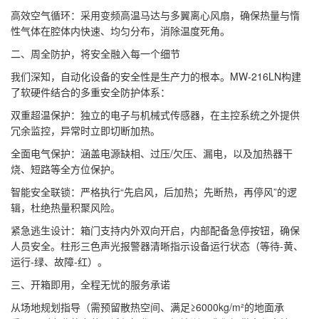
高效空气循环：采用变频高温马达与多翼离心风扇，确保热量与惰
性气体在腔体内快速、均匀分布，消除温度死角。
二、周全防护，将安全融入每一个细节
我们深知，自动化设备的安全性是生产力的根本。MW-216LN构建
了软硬件结合的多重安全防护体系：
双重超温保护：独立的电子与机械式传感器，在主控系统之外提供
冗余监控，异常时立即切断加热。
全面电气保护：涵盖电源缺相、过压/欠压、漏电，以及加热器干
烧、短路等全方位保护。
智能安全联锁：严格执行“先启风，后加热；先断热，再停风”的逻
辑，杜绝热量积聚风险。
紧急逃生设计：箱门支持内外双向开启，内部配备急停按钮，确保
人员安全。柱形三色声光报警器清晰指示设备运行状态（等待-黄、
运行-绿、故障-红）。
三、开箱即用，全程无忧的服务承诺
从场地规划指导（需预留散热空间、满足≥6000kg/m²的地面承