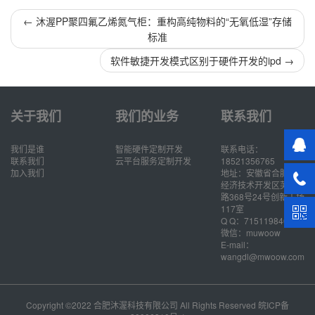
←
沐渥PP聚四氟乙烯氮气柜：重构高纯物料的“无氧低湿”存储
标准
软件敏捷开发模式区别于硬件开发的ipd
→
关于我们
我们的业务
联系我们
我们是谁
智能硬件定制开发
联系电话：
联系我们
云平台服务定制开发
18521356765
加入我们
地址：安徽省合肥市
经济技术开发区芙蓉
路368号24号创新工场
117室
Q Q：715119846
微信：muwoow
E-mail：
wangdl@mwoow.com
Copyright ©2022 合肥沐渥科技有限公司 All Rights Reserved
皖ICP备