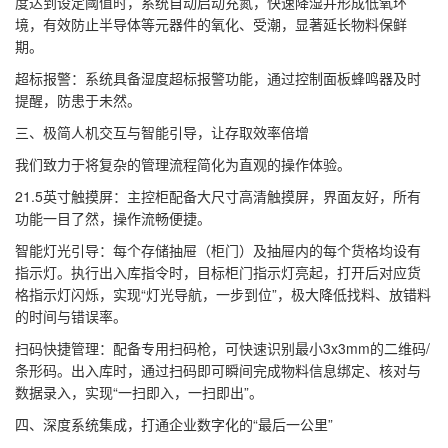
度达到设定阈值时，系统自动启动充氮，快速降湿并形成低氧环
境，有效防止半导体等元器件的氧化、受潮，显著延长物料保鲜
期。
超标报警：系统具备湿度超标报警功能，通过控制面板蜂鸣器及时
提醒，防患于未然。
三、极简人机交互与智能引导，让存取效率倍增
我们致力于将复杂的管理流程简化为直观的操作体验。
21.5英寸触摸屏：主控柜配备大尺寸高清触摸屏，界面友好，所有
功能一目了然，操作流畅便捷。
智能灯光引导：每个存储抽屉（柜门）及抽屉内的每个货格均设有
指示灯。执行出入库指令时，目标柜门指示灯亮起，打开后对应货
格指示灯闪烁，实现“灯光导航，一步到位”，极大降低找料、放错料
的时间与错误率。
扫码快捷管理：配备专用扫码枪，可快速识别最小3x3mm的二维码/
条形码。出入库时，通过扫码即可瞬间完成物料信息绑定、核对与
数据录入，实现“一扫即入，一扫即出”。
四、深度系统集成，打通企业数字化的“最后一公里”